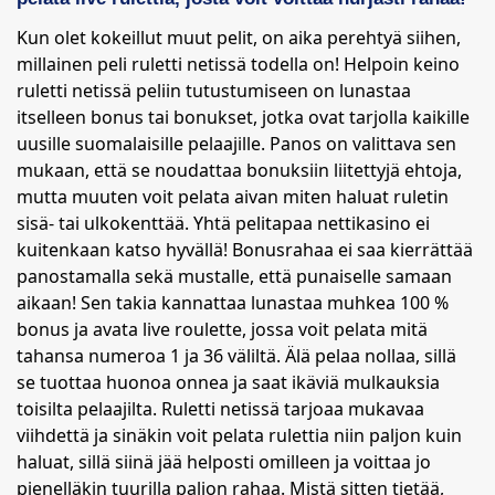
Kun olet kokeillut muut pelit, on aika perehtyä siihen,
millainen peli ruletti netissä todella on! Helpoin keino
ruletti netissä peliin tutustumiseen on lunastaa
itselleen bonus tai bonukset, jotka ovat tarjolla kaikille
uusille suomalaisille pelaajille. Panos on valittava sen
mukaan, että se noudattaa bonuksiin liitettyjä ehtoja,
mutta muuten voit pelata aivan miten haluat ruletin
sisä- tai ulkokenttää. Yhtä pelitapaa nettikasino ei
kuitenkaan katso hyvällä! Bonusrahaa ei saa kierrättää
panostamalla sekä mustalle, että punaiselle samaan
aikaan! Sen takia kannattaa lunastaa muhkea 100 %
bonus ja avata live roulette, jossa voit pelata mitä
tahansa numeroa 1 ja 36 väliltä. Älä pelaa nollaa, sillä
se tuottaa huonoa onnea ja saat ikäviä mulkauksia
toisilta pelaajilta. Ruletti netissä tarjoaa mukavaa
viihdettä ja sinäkin voit pelata rulettia niin paljon kuin
haluat, sillä siinä jää helposti omilleen ja voittaa jo
pienelläkin tuurilla paljon rahaa. Mistä sitten tietää,