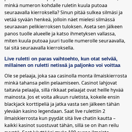
minkä numeron kohdalle ruletin kuula putoaa
seuraavalla kierroksella? Sinun pitää sulkea silmäsi ja
vetää syvään henkeä, jolloin näet mielesi silmässä
seuraavan pelikierroksen tuloksen. Aseta sen jälkeen
panos tuolle alueelle ja katso ihmetyksen vallassa,
miten kuula putoaa juuri tuolle numerolle seuraavalla,
tai sitä seuraavalla kierroksella.
Live ruletti on paras vaihtoehto, kun otat selvää,
millainen on ruletti netissä ja paljonko voi voittaa
Ole se pelaaja, joka saa casinolla monta ilmaiskierrosta
minkä tahansa pelin pelaamiseen. Casinot lahjovat
taitavia pelaajia, sillä rikkaat pelaajat ovat heille hyvää
mainosta. Jos et voita alkuun ruletista, kokeile ensin
blackjack korttipeliä ja jatka vasta sen jälkeen tähän
ylevään kasino legendaan. Saat live rulettiin 2
ilmaiskierrosta kun pyydät sitä live chatin kautta –
kaikki kasinot suostuvat tähän, sillä se on ihan reilu