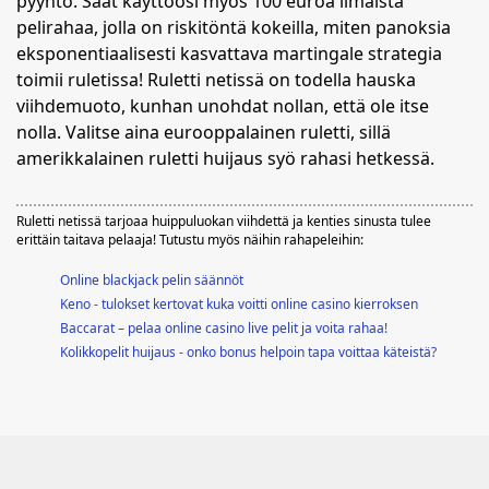
pyyntö. Saat käyttöösi myös 100 euroa ilmaista
pelirahaa, jolla on riskitöntä kokeilla, miten panoksia
eksponentiaalisesti kasvattava martingale strategia
toimii ruletissa! Ruletti netissä on todella hauska
viihdemuoto, kunhan unohdat nollan, että ole itse
nolla. Valitse aina eurooppalainen ruletti, sillä
amerikkalainen ruletti huijaus syö rahasi hetkessä.
Ruletti netissä tarjoaa huippuluokan viihdettä ja kenties sinusta tulee
erittäin taitava pelaaja! Tutustu myös näihin rahapeleihin:
Online blackjack pelin säännöt
Keno - tulokset kertovat kuka voitti online casino kierroksen
Baccarat – pelaa online casino live pelit ja voita rahaa!
Kolikkopelit huijaus - onko bonus helpoin tapa voittaa käteistä?